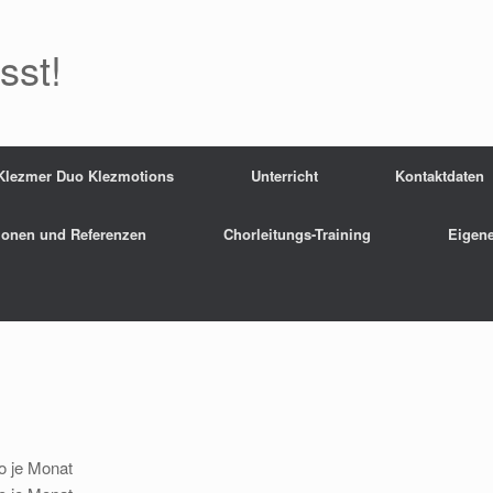
sst!
Klezmer Duo Klezmotions
Unterricht
Kontaktdaten
ionen und Referenzen
Chorleitungs-Training
Eigen
o je Monat